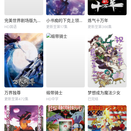
完美世界剧场版九劫焚天
小书痴的下克上领主的养女
炼气十万年
HD国语
更新至第17集
更新至第366集
万界独尊
缎带骑士
梦想成为魔法少女
更新至第472集
HD中字
已完结