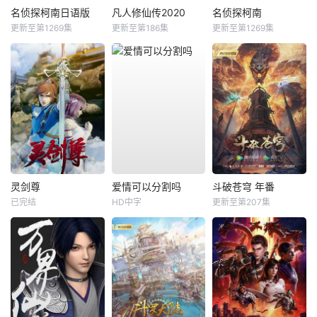
名侦探柯南日语版
凡人修仙传2020
名侦探柯南
更新至第1269集
更新至第186集
更新至第1269集
灵剑尊
爱情可以分割吗
斗破苍穹 年番
已完结
HD中字
更新至第207集