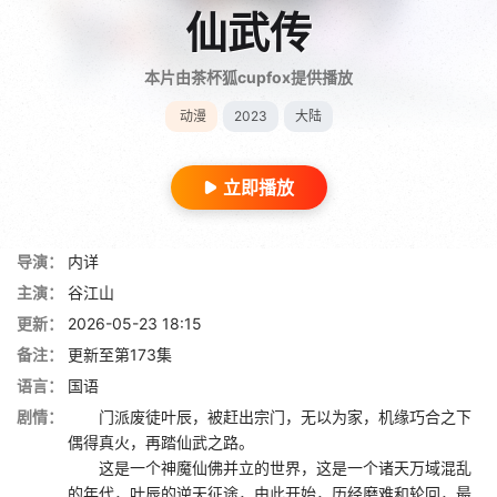
仙武传
本片由茶杯狐cupfox提供播放
动漫
2023
大陆
立即播放
导演：
内详
主演：
谷江山
更新：
2026-05-23 18:15
备注：
更新至第173集
语言：
国语
剧情：
门派废徒叶辰，被赶出宗门，无以为家，机缘巧合之下
偶得真火，再踏仙武之路。
这是一个神魔仙佛并立的世界，这是一个诸天万域混乱
的年代，叶辰的逆天征途，由此开始，历经磨难和轮回，最