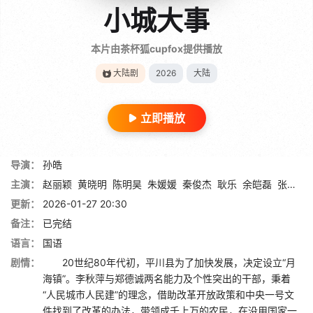
小城大事
本片由茶杯狐cupfox提供播放
大陆剧
2026
大陆
立即播放
导演：
孙皓
主演：
赵丽颖
黄晓明
陈明昊
朱媛媛
秦俊杰
耿乐
余皑磊
张国强
更新：
2026-01-27 20:30
备注：
已完结
语言：
国语
剧情：
20世纪80年代初，平川县为了加快发展，决定设立“月
海镇”。李秋萍与郑德诚两名能力及个性突出的干部，秉着
“人民城市人民建”的理念，借助改革开放政策和中央一号文
件找到了改革的办法，带领成千上万的农民，在没用国家一