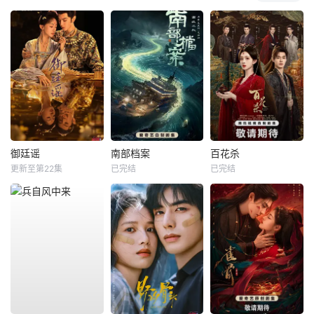
御廷谣
南部档案
百花杀
更新至第22集
已完结
已完结