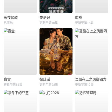
长夜如歌
夜语记
南戏
已完结
更新至第18集
更新至第15集
盲盒
御廷谣
吾凰在上之凤御四方
更新至第14集
更新至第22集
更新至第10集