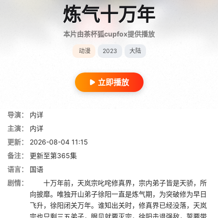
炼气十万年
本片由茶杯狐cupfox提供播放
动漫
2023
大陆
立即播放
导演：
内详
主演：
内详
更新：
2026-08-04 11:15
备注：
更新至第365集
语言：
国语
剧情：
十万年前，天岚宗叱咤修真界，宗内弟子皆是天骄，所
向披靡。唯独开山弟子徐阳一直是炼气期，为突破修为早日
飞升，徐阳闭关万年。谁知出关时，修真界已经没落，天岚
宗也只剩三五弟子，眼见就要灭宗，徐阳击退强敌，誓要带