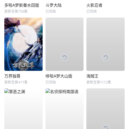
多啦A梦新番水田版
斗罗大陆
火影忍者
更新至第759集
已完结
已完结
万界独尊
哆啦A梦大山版
海贼王
更新至第471集
已完结
更新至第1172集