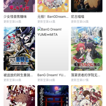
少女怪兽焦糖味
元祖！BanGDream酱
尼古喵喵
更新至第06集
更新至第44集
更新至第06集
被追放的转生重骑士用游戏知识开无双
BanG Dream! YUME∞MITA
落第贤者的学院无双第二回转生，S等级作弊魔术师冒险记
更新至第06集
更新至第08集
更新至第07集