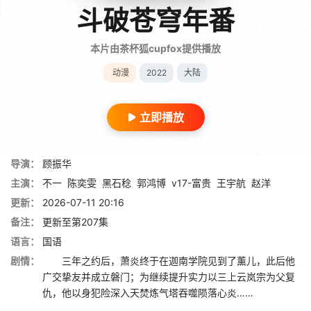
斗破苍穹年番
本片由茶杯狐cupfox提供播放
动漫
2022
大陆
立即播放
导演：
顾振华
主演：
不一
陈奕雯
黑石稔
郭鸿博
v17-富贵
王宇航
赵洋
更新：
2026-07-11 20:16
备注：
更新至第207集
语言：
国语
剧情：
三年之约后，萧炎终于在迦南学院见到了薰儿，此后他
广交挚友并成立磐门；为继续提升实力以三上云岚宗为父复
仇，他以身犯险深入天焚炼气塔吞噬陨落心炎……