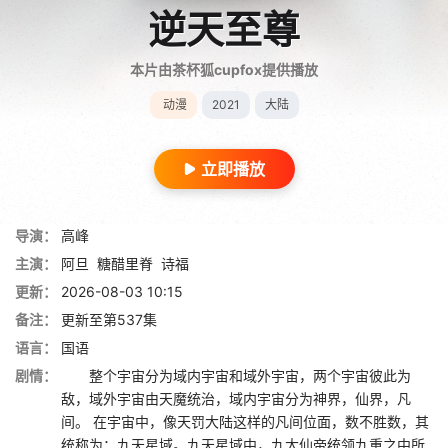
逆天至尊
本片由茶杯狐cupfox提供播放
动漫
2021
大陆
立即播放
导演：
高峰
主演：
阿旦
糖醋里脊
诗福
更新：
2026-08-03 10:15
备注：
更新至第537集
语言：
国语
剧情：
整个宇宙分为域内宇宙和域外宇宙，两个宇宙彼此为
敌，域外宇宙由天魔统治，域内宇宙分为神界，仙界，凡
间。 在宇宙中，像天罚大陆这样的凡间位面，数不胜数，其
统称为：九天星域。九天星域中，九大仙帝统领九重之中所