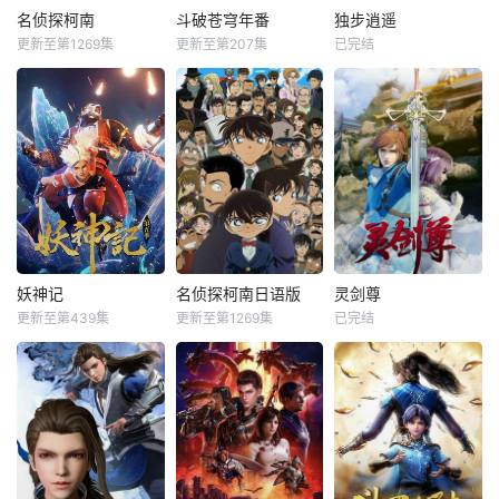
名侦探柯南
斗破苍穹年番
独步逍遥
更新至第1269集
更新至第207集
已完结
妖神记
名侦探柯南日语版
灵剑尊
更新至第439集
更新至第1269集
已完结