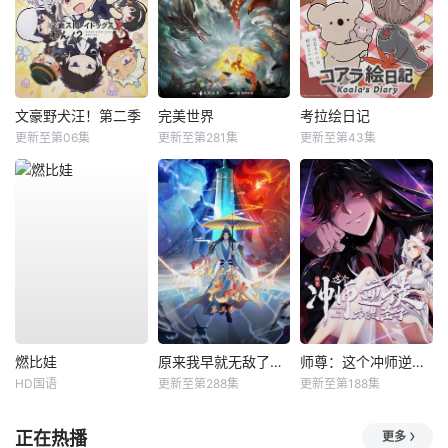
文豪野犬汪！第二季
完美世界
考拉绘日记
更新至第06集
更新至第281集
更新至第43集
燃比娃
原来我早就无敌了动态漫
师尊：这个冲师逆徒才不是圣子动态漫
HD国语
更新至第288集
更新至第188集
正在热播
更多