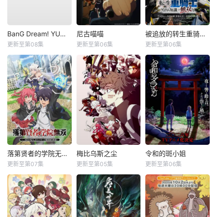
BanG Dream! YUME∞MITA
尼古喵喵
被追放的转生重骑士用游戏知识开无双
更新至第08集
更新至第06集
更新至第06集
落第贤者的学院无双第二回转生，S等级作弊魔术师冒险记
梅比乌斯之尘
令和的斑小姐
更新至第07集
更新至第05集
更新至第06集