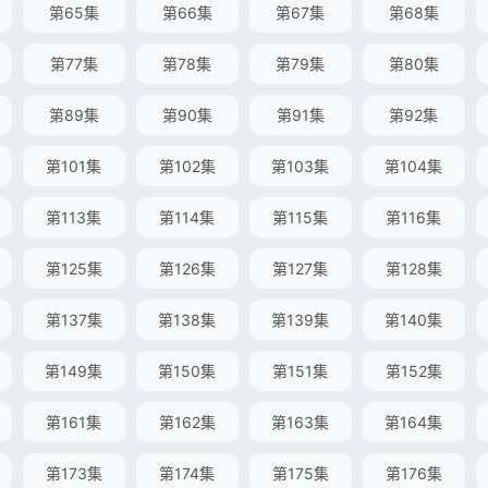
第65集
第66集
第67集
第68集
第77集
第78集
第79集
第80集
第89集
第90集
第91集
第92集
第101集
第102集
第103集
第104集
第113集
第114集
第115集
第116集
第125集
第126集
第127集
第128集
第137集
第138集
第139集
第140集
第149集
第150集
第151集
第152集
第161集
第162集
第163集
第164集
第173集
第174集
第175集
第176集