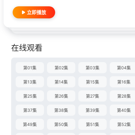
立即播放
在线观看
第01集
第02集
第03集
第04集
第13集
第14集
第15集
第16集
第25集
第26集
第27集
第28集
第37集
第38集
第39集
第40集
第49集
第50集
第51集
第52集