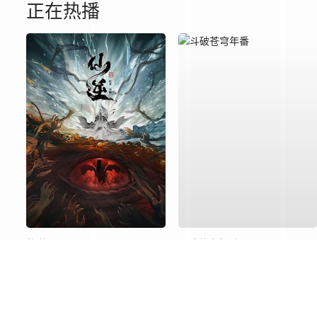
正在热播
第409集
第410集
第411集
第412集
第421集
第422集
第423集
第424集
第433集
第434集
第435集
第436集
第445集
第446集
第447集
第448集
第457集
第458集
第459集
第460集
第469集
第470集
第471集
第472集
第481集
第482集
第483集
第484集
仙逆
斗破苍穹年番
第493集
第494集
第495集
第496集
更新至第152集
更新至第207集
第505集
第506集
第507集
第508集