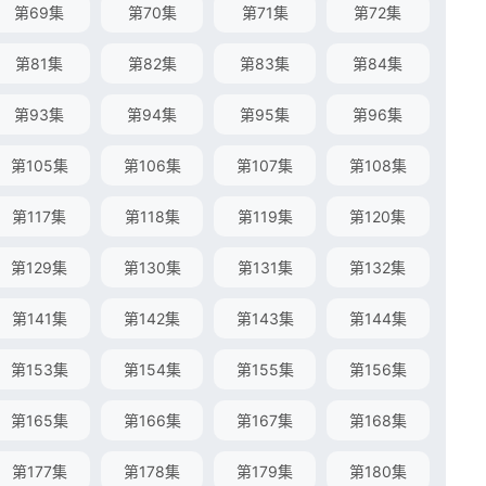
第69集
第70集
第71集
第72集
第81集
第82集
第83集
第84集
第93集
第94集
第95集
第96集
第105集
第106集
第107集
第108集
第117集
第118集
第119集
第120集
第129集
第130集
第131集
第132集
第141集
第142集
第143集
第144集
第153集
第154集
第155集
第156集
第165集
第166集
第167集
第168集
第177集
第178集
第179集
第180集