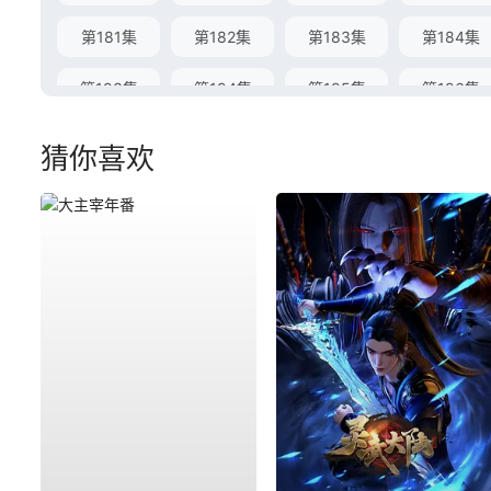
第181集
第182集
第183集
第184集
第193集
第194集
第195集
第196集
第205集
第206集
第207集
第208集
猜你喜欢
第217集
第218集
第219集
第220集
第229集
第230集
第231集
第232集
第241集
第242集
第243集
第244集
第253集
第254集
第255集
第256集
第265集
第266集
第267集
第268集
第277集
第278集
第279集
第280集