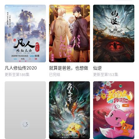
凡人修仙传2020
就算是爸爸，也想做
仙逆
更新至第186集
已完结
更新至第153集