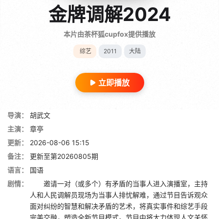
金牌调解2024
本片由茶杯狐cupfox提供播放
综艺
2011
大陆
立即播放
导演：
胡武文
主演：
章亭
更新：
2026-08-06 15:15
备注：
更新至第20260805期
语言：
国语
剧情：
邀请一对（或多个）有矛盾的当事人进入演播室，主持
人和人民调解员现场为当事人排忧解难，通过节目告诉观众
面对纠纷的智慧和解决矛盾的艺术，将真实事件和综艺手段
完美交融，塑造全新节目模式。节目中将大力体现人文关怀