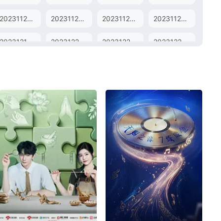
20231121期
20231122期
20231123期
20231127期
20231219期
20231220期
20231221期
20231225期
20240109期
20240110期
20240111期
20240115期
20240201期
20240205期
20240206期
20240207期
20240229期
20240304期
20240305期
20240306期
20240325期
20240326期
20240327期
20240328期
20240415期
20240416期
20240417期
20240418期
20240506期
20240507期
20240508期
20240509期
20240528期
20240529期
20240530期
20240603期