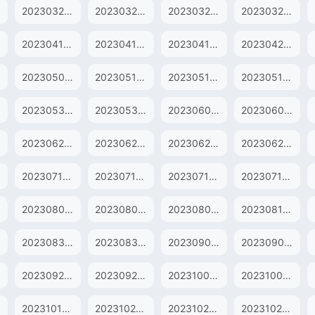
20230322期
20230323期
20230328期
20230329期
20230417期
20230418期
20230419期
20230420期
20230509期
20230510期
20230511期
20230515期
20230530期
20230531期
20230601期
20230605期
20230621期
20230622期
20230626期
20230627期
20230712期
20230713期
20230717期
20230719期
20230803期
20230807期
20230809期
20230810期
20230830期
20230831期
20230904期
20230907期
20230927期
20230928期
20231002期
20231003期
20231019期
20231023期
20231024期
20231026期