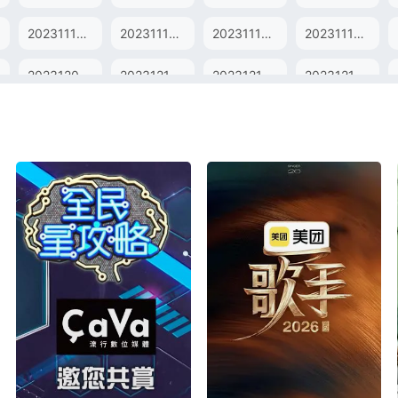
20231113期
20231114期
20231115期
20231116期
20231207期
20231213期
20231214期
20231218期
20240102期
20240103期
20240104期
20240108期
20240123期
20240124期
20240125期
20240131期
20240221期
20240226期
20240227期
20240228期
20240318期
20240319期
20240320期
20240321期
20240408期
20240409期
20240410期
20240411期
20240429期
20240430期
20240501期
20240502期
20240520期
20240521期
20240522期
20240523期