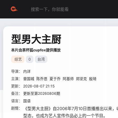
型男大主厨
本片由茶杯狐cupfox提供播放
综艺
0
台湾
导演：
内详
主演：
曾国城
陈乔恩
夏于乔
阿基师
郑坚克
殷琦
更新：
2026-08-07 21:15
备注：
更新至第20260806期
语言：
国语
剧情：
《型男大主厨》自2006年7月10日首播推出以
型态，也成为艺人宣传作品必上的一个节目。