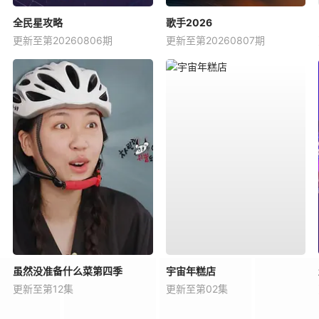
20240611期
20240612期
20240613期
20240617期
全民星攻略
歌手2026
更新至第20260806期
更新至第20260807期
20240703期
20240704期
20240708期
20240709期
20240725期
20240729期
20240730期
20240731期
20240815期
20240819期
20240820期
20240821期
20240905期
20240909期
20240910期
20240911期
20240930期
20241001期
20241002期
20241007期
20241022期
20241023期
20241024期
20241028期
期
20241112期
20241113期
20241114期
20241118期
虽然没准备什么菜第四季
宇宙年糕店
20241203期
20241204期
20241205期
20241209期
更新至第12集
更新至第02集
20241224期
20241225期
20241226期
20241230期