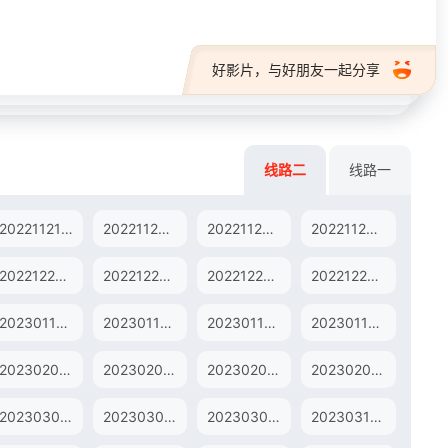
好影片，与好朋友一起分享
线路二
线路一
20221121期
20221122期
20221123期
20221129期
20221220期
20221221期
20221222期
20221226期
20230110期
20230111期
20230112期
20230116期
20230206期
20230207期
20230208期
20230209期
20230301期
20230302期
20230307期
20230313期