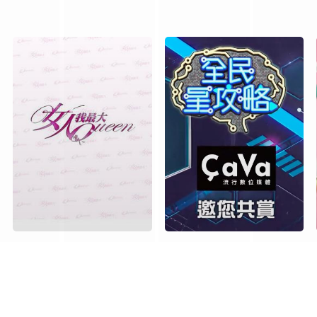
20250115期
20250116期
20250120期
20250121期
20250206期
20250210期
20250211期
20250212期
20250227期
20250303期
20250304期
20250305期
20250320期
20250324期
20250325期
20250326期
20250410期
20250414期
20250415期
20250416期
20250501期
20250505期
20250506期
20250507期
20250522期
20250526期
20250527期
20250528期
女人我最大
全民星攻略
20250612期
20250616期
20250617期
20250618期
更新至第20260806期
更新至第20260806期
20250703期
20250707期
20250708期
20250709期