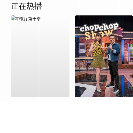
正在热播
20250108期
20250109期
20250113期
20250114期
20250129期
20250203期
20250204期
20250205期
20250220期
20250224期
20250225期
20250226期
20250313期
20250317期
20250318期
20250319期
20250403期
20250407期
20250408期
20250409期
20250424期
20250428期
20250429期
20250430期
20250515期
20250519期
20250520期
20250521期
中餐厅第十季
11点热吵店
20250605期
20250609期
20250610期
20250611期
更新至第20260807期
更新至第20260806期
20250626期
20250630期
20250701期
20250702期