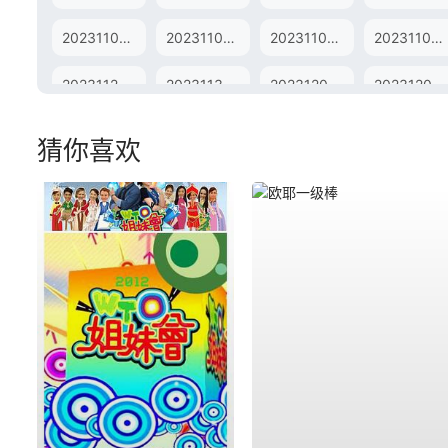
20231106期
20231107期
20231108期
20231109期
20231128期
20231130期
20231205期
20231206期
20231226期
20231227期
20231228期
20240101期
猜你喜欢
20240116期
20240117期
20240118期
20240122期
20240208期
20240210期
20240215期
20240220期
20240307期
20240311期
20240313期
20240314期
20240401期
20240402期
20240403期
20240404期
20240422期
20240423期
20240424期
20240425期
20240513期
20240514期
20240515期
20240516期