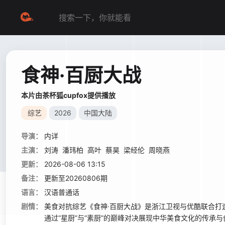
食神·百厨大战
本片由茶杯狐cupfox提供播放
综艺
2026
中国大陆
导演：
内详
主演：
刘涛
潘玮柏
高叶
蔡昊
梁经伦
周晓燕
更新：
2026-08-06 13:15
备注：
更新至20260806期
语言：
汉语普通话
剧情：
美食对抗综艺《食神·百厨大战》是浙江卫视与优酷联合
通过“星厨”与“素厨”的巅峰对决展现中华美食文化的传承与