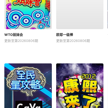
WTO姐妹会
欧耶一级棒
更新至第20260806期
更新至第20260806期