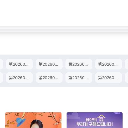
第20260629期干饭
第20260701期上
第20260701期下
第20260708期上
第20260722期上
第20260722期下
第20260729期上
第20260729期下