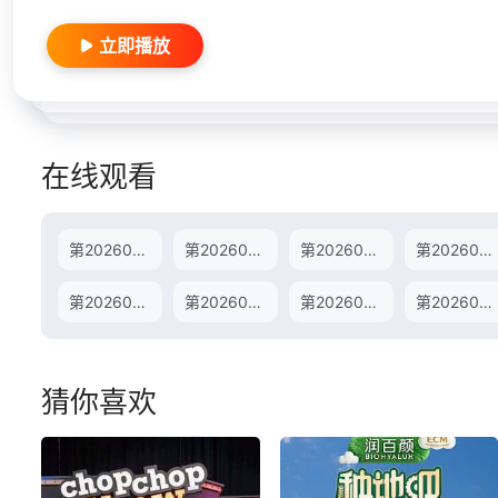
立即播放
在线观看
第20260617期先导
第20260624期上
第20260624期下
第20260625期纯享
第20260715期下
第20260716期纯享
第20260716期饭局
第20260722期抢先版
猜你喜欢