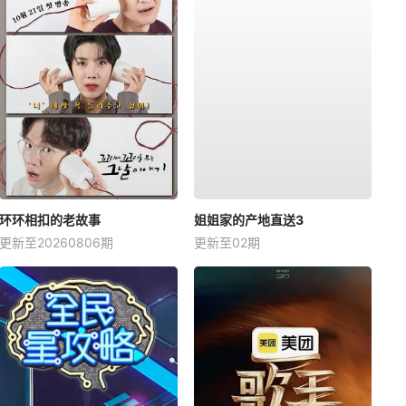
环环相扣的老故事
姐姐家的产地直送3
更新至20260806期
更新至02期