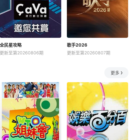
全民星攻略
歌手2026
更新至第20260806期
更新至第20260807期
更多