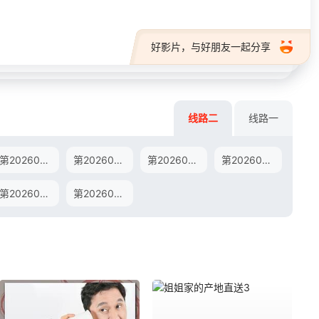
好影片，与好朋友一起分享
线路二
线路一
第20260708期下
第20260709期纯享
第20260709期干饭局
第20260715期上
第20260805期上
第20260805期下