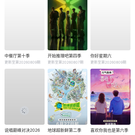
中餐厅第十季
开始推理吧第四季
你好星期六
更新至第20260809期
更新至第20260807期
更新至第20260809期
说唱巅峰对决2026
地球超新鲜第二季
喜欢你我也是第六季