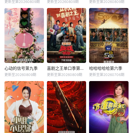
更新至第20260809期
更新至20260809期
更新至第20260809期
心动的信号第九季
喜剧之王单口季第三季
哈哈哈哈哈第六季
更新至20260809期
更新至第20260809期
更新至第20260706期