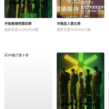
开始推理吧第四季
半熟恋人第五季
更新至第20260806期
更新至第20260803期