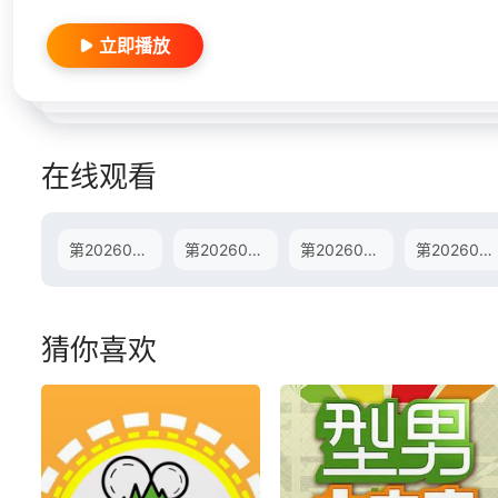
立即播放
在线观看
第20260708期聚会上
第20260708期聚会下
第20260721期
第20260722期上
猜你喜欢