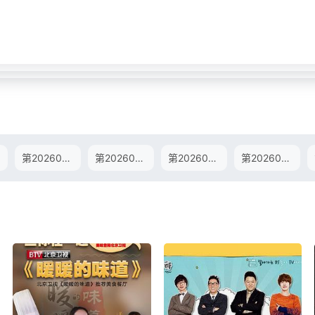
第20260722期下
第20260728期
第20260729期上
第20260729期下