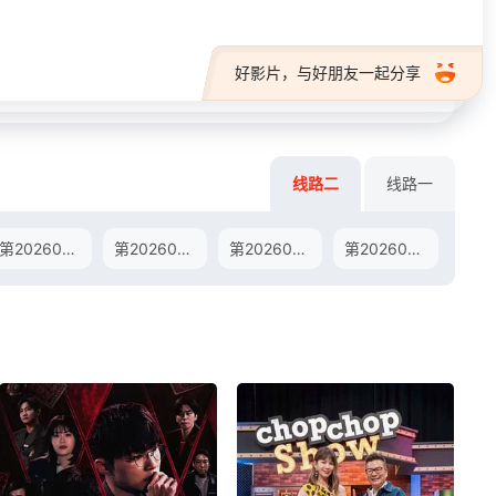
好影片，与好朋友一起分享
线路二
线路一
第20260731期
第20260804期
第20260805期上
第20260805期下