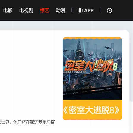
电影
电视剧
综艺
动漫
APP
戏世界，他们将在密逃基地与密