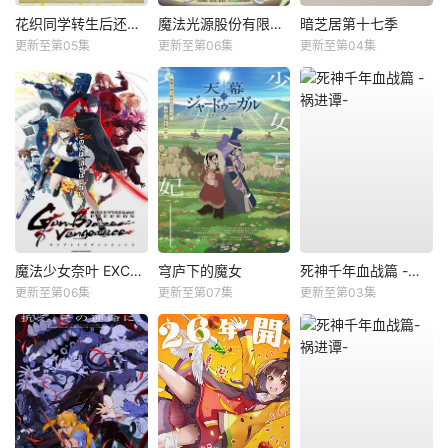
花织同学转生后还是想干架
魔法光源股份有限公司第二季
暗芝居第十七季
更新至第05集
更新至第06集
更新至第04集
魔法少女奈叶 EXCEEDS Gun Blaze Vengeance
穹庐下的魔女
死神千年血战篇 -祸进谭-
更新至第06集
更新至第07集
更新至第03集