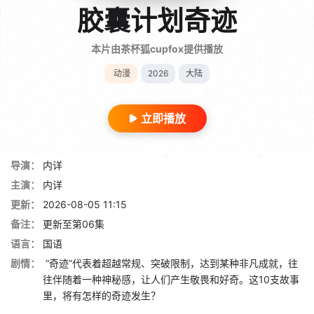
胶囊计划奇迹
本片由茶杯狐cupfox提供播放
动漫
2026
大陆
立即播放
导演：
内详
主演：
内详
更新：
2026-08-05 11:15
备注：
更新至第06集
语言：
国语
剧情：
“奇迹”代表着超越常规、突破限制，达到某种非凡成就，往
往伴随着一种神秘感，让人们产生敬畏和好奇。这10支故事
里，将有怎样的奇迹发生？