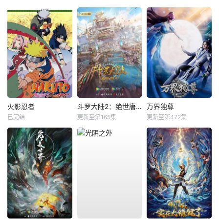
火影忍者
斗罗大陆2：绝世唐门
万界独尊
已完结
更新至第165集
更新至第472集