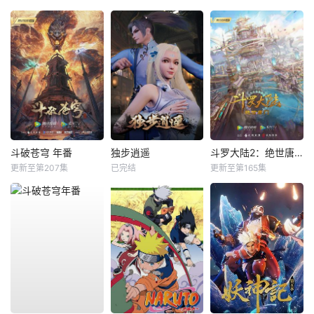
斗破苍穹 年番
独步逍遥
斗罗大陆2：绝世唐门
更新至第207集
已完结
更新至第165集