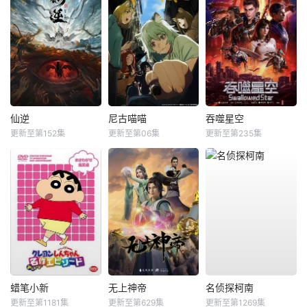
仙逆
尼古喵喵
吞噬星空
更新至第152集
更新至第06集
更新至第235集
蜡笔小新
无上神帝
名侦探柯南
更新至第1181集
更新至第629集
更新至第1269集