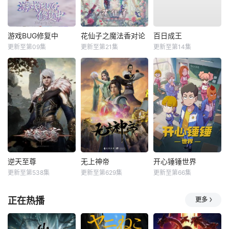
游戏BUG修复中
花仙子之魔法香对论
百日成王
更新至第09集
更新至第21集
更新至第14集
逆天至尊
无上神帝
开心锤锤世界
更新至第538集
更新至第629集
更新至第66集
正在热播
更多