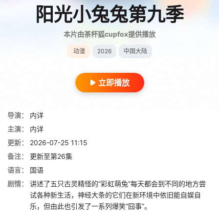
阳光小兔兔第九季
本片由茶杯狐cupfox提供播放
动漫
2026
中国大陆
立即播放
导演：
内详
主演：
内详
更新：
2026-07-25 11:15
备注：
更新至第26集
语言：
国语
剧情：
讲述了五只古灵精怪的“彩虹萌兔”每天都会到不同的地方尝
试各种新生活，神经大条的它们在新环境中依旧能自娱自
乐，但由此也引发了一系列爆笑“囧事”。