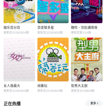
娱乐百分百
百变智多星
晚吹 - 空肚講宵夜
更新至20260806期
更新至20260806期
更新至第334期
女人我最大
闹着玩
型男大主厨
更新至20260806期
更新至20260806期
更新至2026806期
正在热播
更多