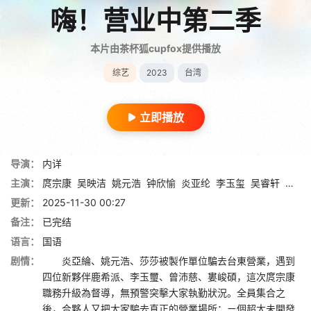
嗨！营业中第二季
本片由茶杯狐cupfox提供播放
综艺
2023
台湾
立即播放
导演：
内详
主演：
庹宗康
吴映洁
姚元浩
钟欣愉
炎亚纶
李玉玺
吴睿轩
曾沛
更新：
2025-11-30 00:27
备注：
已完结
语言：
国语
剧情：
炎亞綸、姚元浩、莎莎被製作單位騙去台東營業，遇到
四位新夥伴鹿希派、李玉璽、曾沛慈、婁峻碩，這次庹宗康
職務升級為督導，無預警突擊大家執勤狀況。全員集合之
後，合夥人又把大家騙去真正的營業場所：ㄧ個超大未開發