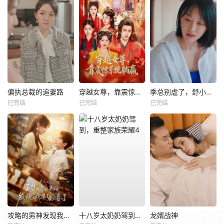
偏执总裁的追妻路
穿越女尊，靠震惊系统躺赢
季总别虐了，舒小姐已嫁人
已完结
已完结
已完结
攻略的男神发现我是富婆了
十八岁太奶奶驾到，重整家族荣耀4
龙婿战神