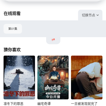
在线观看
切换节点
第01集
猜你喜欢
凛冬下的罪恶
幽宅奇谭
一旦被发现就完了