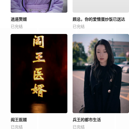
逍遥赘婿
顾总，你的爱情蛋炒饭已送达
已完结
已完结
阎王医婿
兵王的都市生活
已完结
已完结