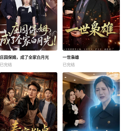
庄园保姆，成了全家白月光
一世枭雄
已完结
已完结