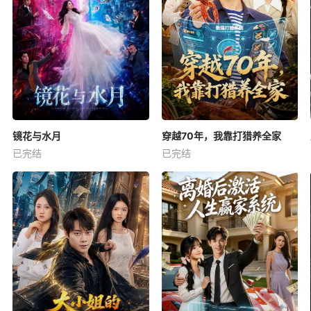
镜花与水月
穿越70年，我靠打猎养全家
已完结
已完结