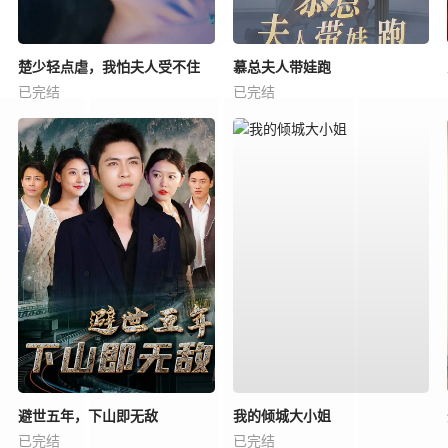
楚少轻点虐，我怕夫人受不住
慕总夫人带娃跑
已完结
已完结
避世五年，下山即无敌
我的倾城大小姐
已完结
已完结