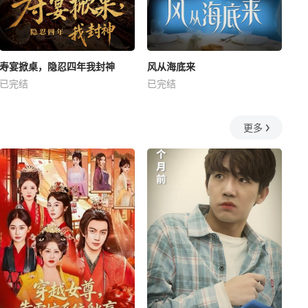
寿宴掀桌，隐忍四年我封神
风从海底来
已完结
已完结
更多