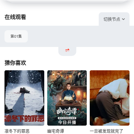
在线观看
切换节点
第01集
猜你喜欢
凛冬下的罪恶
幽宅奇谭
一旦被发现就完了