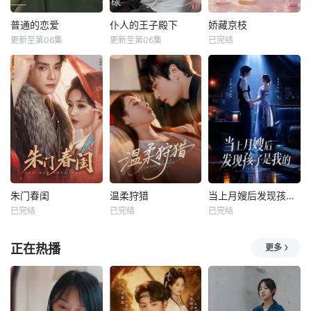
普通的恋爱
仆人的王子殿下
娇藏京枝
更新至第06集
更新至第06集
已完结
朱门春闺
温柔狩猎
当上月嫂后发现孩子是我的
已完结
已完结
已完结
正在热播
更多