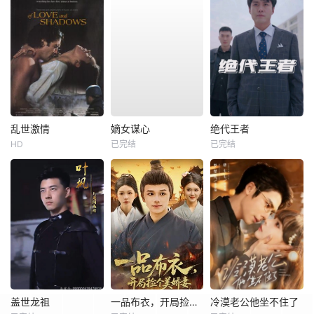
乱世激情
嫡女谋心
绝代王者
HD
已完结
已完结
盖世龙祖
一品布衣，开局捡个美娇妻
冷漠老公他坐不住了