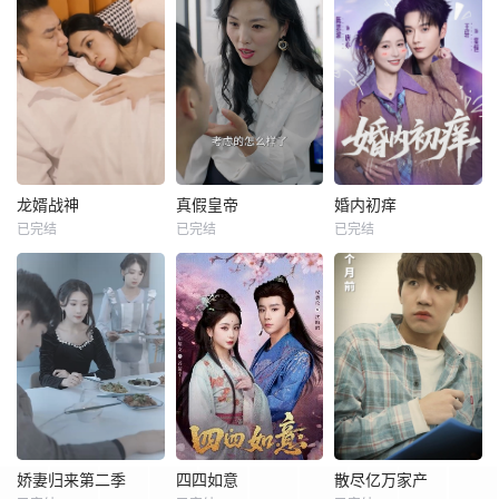
龙婿战神
真假皇帝
婚内初痒
已完结
已完结
已完结
娇妻归来第二季
四四如意
散尽亿万家产