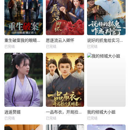
重生破案我的眼睛能锁定凶手
愿逐流云入卿怀
说好的抓鬼给实习证明，咋成判官了
已完结
已完结
已完结
逍遥赘婿
一品布衣，开局捡个美娇妻
我的倾城大小姐
已完结
已完结
已完结