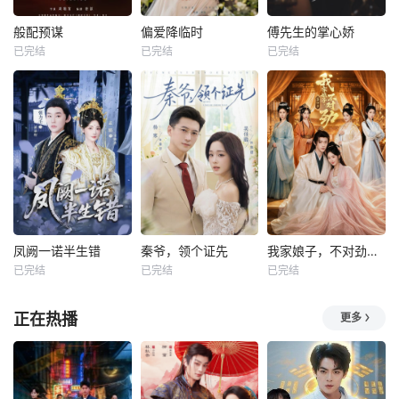
般配预谋
偏爱降临时
傅先生的掌心娇
已完结
已完结
已完结
凤阙一诺半生错
秦爷，领个证先
我家娘子，不对劲第四季
已完结
已完结
已完结
正在热播
更多