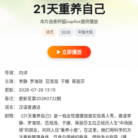
21天重养自己
本片由茶杯狐cupfox提供播放
综艺
2026
中国大陆
立即播放
导演：
内详
主演：
李静
罗海琼
范湉湉
于娜
蒋丽莎
更新：
2026-07-29 13:15
备注：
更新至第20260722期
语言：
汉语普通话
剧情：
《21天重养自己》是一档女性健康旅居实验真人秀，邀请李
静、罗海琼、范湉湉、于娜、蒋丽莎五位正经历人生“中场困
境”的朋友，共同入住“重养小屋”，在这里，她们用科学的方
法重新整理身体、饮食与情绪的秩序，借助专业指导（健