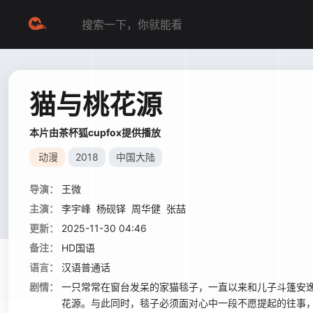
猫与桃花源
本片由茶杯狐cupfox提供播放
动漫
2018
中国大陆
导演：
王微
主演：
李宇峰
杨砚铎
周华健
张喆
更新：
2025-11-30 04:46
备注：
HD国语
语言：
汉语普通话
剧情：
一只常常在窗台发呆的家猫毯子，一直以来和儿子斗篷安
花源。与此同时，毯子必须面对心中一段不愿提起的往事，