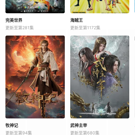
完美世界
海贼王
更新至第281集
更新至第1172集
牧神记
武神主宰
更新至第94集
更新至第680集