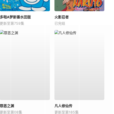
多啦A梦新番水田版
火影忍者
更新至第759集
已完结
罪恶之渊
凡人修仙传
更新至第08集
更新至第185集