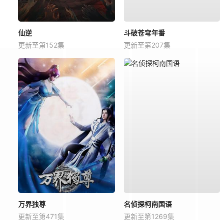
仙逆
斗破苍穹年番
更新至第152集
更新至第207集
万界独尊
名侦探柯南国语
更新至第471集
更新至第1269集