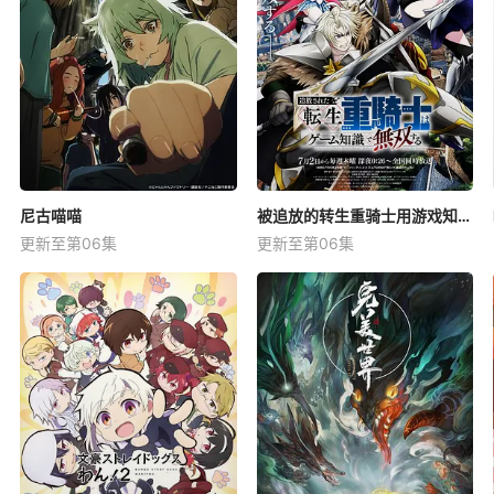
尼古喵喵
被追放的转生重骑士用游戏知识开无双
更新至第06集
更新至第06集