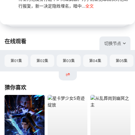
行报复，新一决定隐姓埋名，暗中...
全文
在线观看
切换节点
第01集
第02集
第03集
第04集
第05集
猜你喜欢