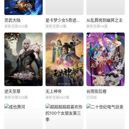
灵武大陆
星卡梦少女5奇迹绽放
从乱葬岗到幽冥之主
更新至第205集
更新至第15集
更新至第14集
逆天至尊
无上神帝
谷雨街后巷
更新至第539集
更新至第630集
已完结