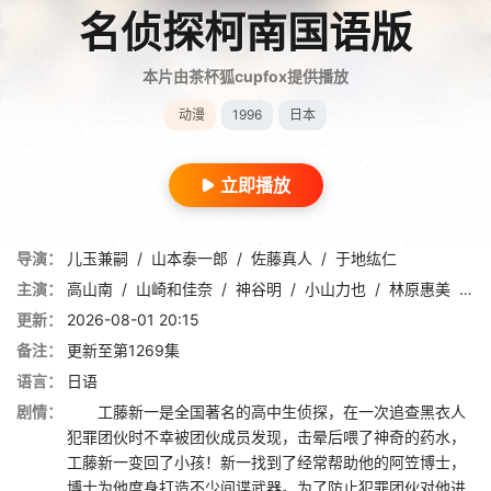
名侦探柯南国语版
本片由茶杯狐cupfox提供播放
动漫
1996
日本
立即播放
导演：
儿玉兼嗣
/
山本泰一郎
/
佐藤真人
/
于地纮仁
主演：
高山南
/
山崎和佳奈
/
神谷明
/
小山力也
/
林原惠美
/
山
更新：
2026-08-01 20:15
备注：
更新至第1269集
语言：
日语
剧情：
工藤新一是全国著名的高中生侦探，在一次追查黑衣人
犯罪团伙时不幸被团伙成员发现，击晕后喂了神奇的药水，
工藤新一变回了小孩！新一找到了经常帮助他的阿笠博士，
博士为他度身打造不少间谍武器。为了防止犯罪团伙对他进