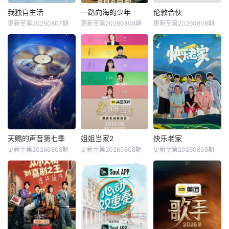
我独自生活
一路向海的少年
伦敦合伙
更新至第20260807期
更新至第20260808期
更新至第20260808期
天赐的声音第七季
姐姐当家2
快乐老家
更新至第20260808期
更新至第20260808期
更新至第20260808期