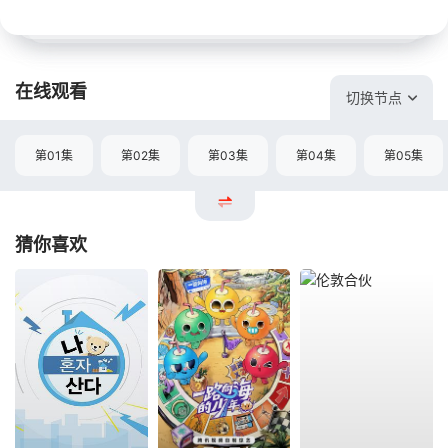
在线观看
切换节点
第01集
第02集
第03集
第04集
第05集
猜你喜欢