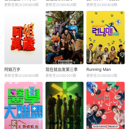
更新至第20260809期
更新至20260806期
更新至20260808期
阿姐万岁
现在就出发第三季
Running Man
更新至第20260806期
更新至20260201期
更新至20260802期