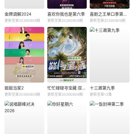
金牌调解2024
喜欢你我也是第六季
喜剧之王单口季第三季
更新至第20260808期
更新至第20260809期
更新至第20260809期
姐姐当家2
忙忙碌碌寻宝藏·双人成行季
十三邀第九季
更新至第20260809期
更新至第20260809期
更新至第13集