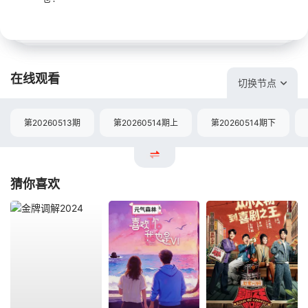
在线观看
切换节点
第20260513期
第20260514期上
第20260514期下
猜你喜欢