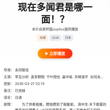
现在多闻君是哪一
面！？
本片由茶杯狐cupfox提供播放
动漫
2026
日本
立即播放
导演：
永冈智佳
主演：
早见沙织
波多野翔
千叶翔也
畠中祐
天崎滉平
长冈龙步
水
更新：
2026-03-27 02:15
备注：
已完结
语言：
日语
剧情：
为了供奉我推，攒钱攒到了我推家。 高中生‧木下歌夏的
推是当红偶像‧F／ACE的福原多闻，某一天她去打工的时