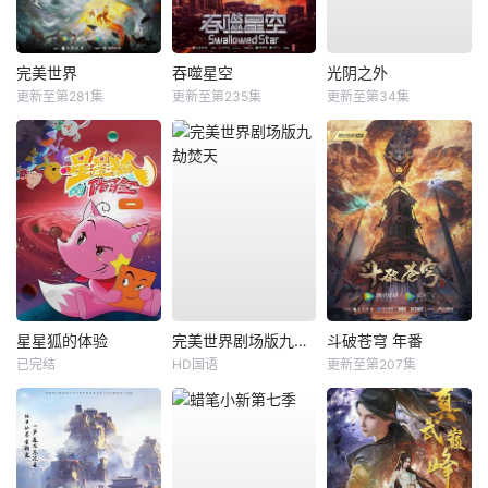
完美世界
吞噬星空
光阴之外
更新至第281集
更新至第235集
更新至第34集
星星狐的体验
完美世界剧场版九劫焚天
斗破苍穹 年番
已完结
HD国语
更新至第207集