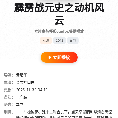
霹雳战元史之动机风
云
本片由茶杯狐cupfox提供播放
动漫
2012
台湾
立即播放
导演：
黄强华
主演：
黄文择口白
更新：
2025-11-30 04:19
备注：
已完结
语言：
其它
剧情：
在槐破夢、殊十二聯合之下，胤天皇朝順利擊潰憂患深
所帶領的龠勝明巒，此後胤天皇朝更與厲族合作，殲滅相繼