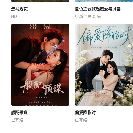
走马观花
夏色之云掀起恋爱与风暴
HD
更新至第05集
般配预谋
偏爱降临时
已完结
已完结