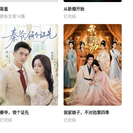
盲盒
从新婚开始
更新至第14集
已完结
秦爷，领个证先
我家娘子，不对劲第四季
已完结
已完结