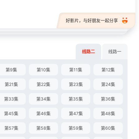
好影片，与好朋友一起分享
线路二
线路一
第9集
第10集
第11集
第12集
第21集
第22集
第23集
第24集
第33集
第34集
第35集
第36集
第45集
第46集
第47集
第48集
第57集
第58集
第59集
第60集