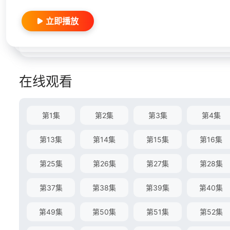
立即播放
在线观看
第1集
第2集
第3集
第4集
第13集
第14集
第15集
第16集
第25集
第26集
第27集
第28集
第37集
第38集
第39集
第40集
第49集
第50集
第51集
第52集