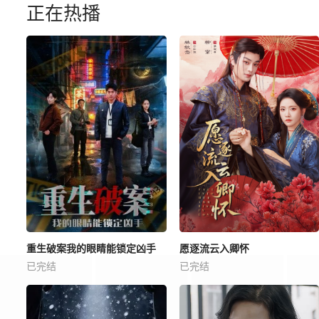
正在热播
重生破案我的眼睛能锁定凶手
愿逐流云入卿怀
已完结
已完结