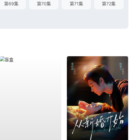
第69集
第70集
第71集
第72集