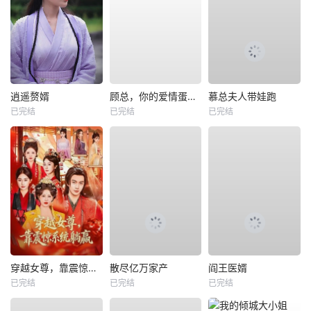
逍遥赘婿
顾总，你的爱情蛋炒饭已送达
慕总夫人带娃跑
已完结
已完结
已完结
穿越女尊，靠震惊系统躺赢
散尽亿万家产
阎王医婿
已完结
已完结
已完结