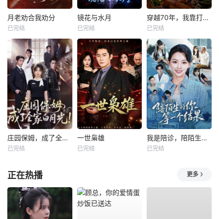
月老劝合我劝分
镜花与水月
穿越70年，我靠打猎养全家
已完结
已完结
已完结
庄园保姆，成了全家白月光
一世枭雄
我是陪诊，陪陌生的你等一个结果
已完结
已完结
已完结
正在热播
更多