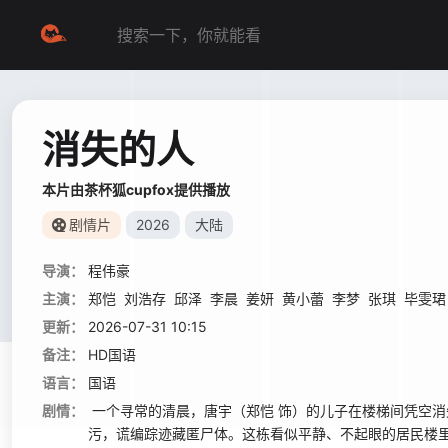
消失的人
本片由茶杯狐cupfox提供播放
剧情片
2026
大陆
导演：
程伟豪
主演：
郑恺
刘浩存
邱泽
李晨
姜妍
黄小蕾
李梦
张琪
毕雯珺
更新：
2026-07-31 10:15
备注：
HD国语
语言：
国语
剧情：
一个寻常的清晨，唐宇（郑恺 饰）的儿子在楼梯间凭空消
污，谎编踪迹藏匿尸体。这栋看似平静、不起眼的居民楼里，