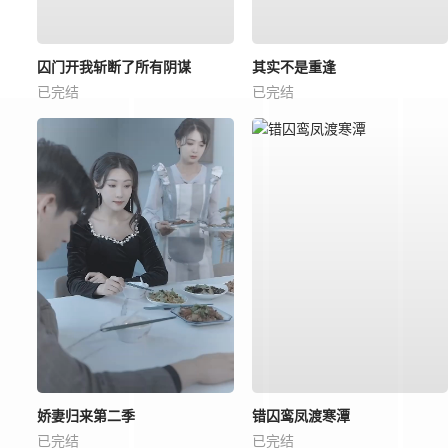
囚门开我斩断了所有阴谋
其实不是重逢
已完结
已完结
娇妻归来第二季
错囚鸾凤渡寒潭
已完结
已完结