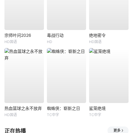
宗师叶问2026
毒战行动
绝地密令
HD国语
HD
HD国语
热血篮球之永不放弃
蜘蛛侠：崭新之日
鲨笼绝境
HD国语
TC中字
TC中字
正在热播
更多