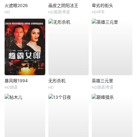
火遮眼2026
画皮之阴阳法王
卑劣的街头
HD
HD国语|粤语
HD中字
暴风眼1994
无形杀机
英雄三元里
HD国语
HD
HD国语|粤语