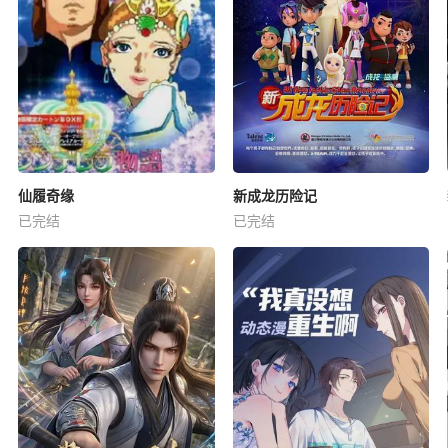
仙履奇缘
新成龙历险记
已完结
已完结