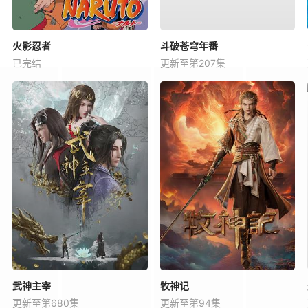
火影忍者
斗破苍穹年番
已完结
更新至第207集
武神主宰
牧神记
更新至第680集
更新至第94集