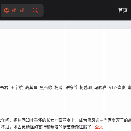
首页
搜一搜
书君
王宇航
高其昌
黑石稔
杨鸥
许棕哲
柯暮卿
冯骏骅
V17-富贵
年间，扬州同知叶秉怀的长女叶瑾萱身上。成为黑风岗三当家夏淳于的新
不过，她古灵精怪的言行和精湛的厨艺渐渐征服了...
全文