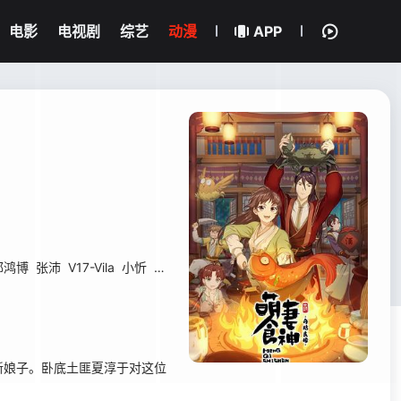
电影
电视剧
综艺
动漫
APP
郭鸿博
张沛
V17-Vila
小忻
卞云鹏
娘子。卧底土匪夏淳于对这位