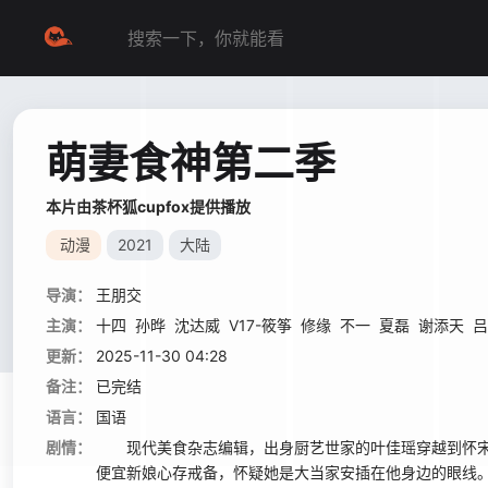
萌妻食神第二季
本片由茶杯狐cupfox提供播放
动漫
2021
大陆
导演：
王朋交
主演：
十四
孙晔
沈达威
V17-筱筝
修缘
不一
夏磊
谢添天
吕
更新：
2025-11-30 04:28
备注：
已完结
语言：
国语
剧情：
现代美食杂志编辑，出身厨艺世家的叶佳瑶穿越到怀宋
便宜新娘心存戒备，怀疑她是大当家安插在他身边的眼线。