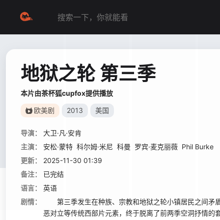
地狱之轮 第三季
本片由茶杯狐cupfox提供播放
欧美剧
2013
美国
导演：
大卫·凡·安肯
主演：
安松·蒙特
科尔姆·米尼
科曼
罗宾·麦克丽薇
Phil Burke
更新：
2025-11-30 01:39
备注：
已完结
语言：
英语
剧情：
第三季发生在种族、宗教和地狱之轮小镇居民之间矛盾
恶对立等传统西部片元素，终于脱离了前两季空洞抒情的套