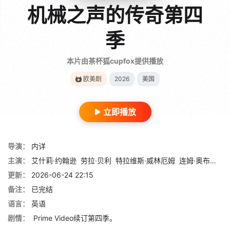
机械之声的传奇第四
季
本片由茶杯狐cupfox提供播放
欧美剧
2026
美国
立即播放
导演：
内详
主演：
艾什莉·约翰逊
劳拉·贝利
特拉维斯·威林厄姆
连姆·奥布赖恩
更新：
2026-06-24 22:15
备注：
已完结
语言：
英语
剧情：
Prime Video续订第四季。