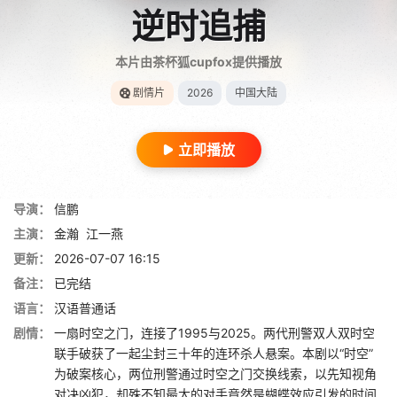
逆时追捕
本片由茶杯狐cupfox提供播放
剧情片
2026
中国大陆
立即播放
导演：
信鹏
主演：
金瀚
江一燕
更新：
2026-07-07 16:15
备注：
已完结
语言：
汉语普通话
剧情：
一扇时空之门，连接了1995与2025。两代刑警双人双时空
联手破获了一起尘封三十年的连环杀人悬案。本剧以“时空”
为破案核心，两位刑警通过时空之门交换线索，以先知视角
对决凶犯，却殊不知最大的对手竟然是蝴蝶效应引发的时间