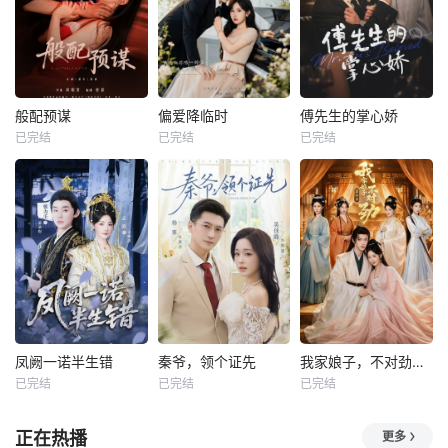
般配预谋
偏爱降临时
傅先生的掌心娇
已完结
已完结
已完结
凤阙一诺半生错
秦爷，领个证先
我家娘子，不对劲第四季
已完结
已完结
已完结
正在热播
更多