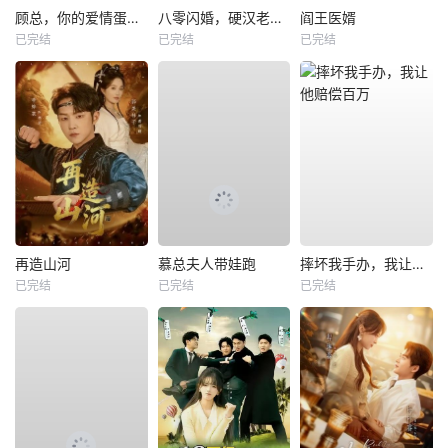
顾总，你的爱情蛋炒饭已送达
八零闪婚，硬汉老公他超爱
阎王医婿
已完结
已完结
已完结
再造山河
慕总夫人带娃跑
摔坏我手办，我让他赔偿百万
已完结
已完结
已完结