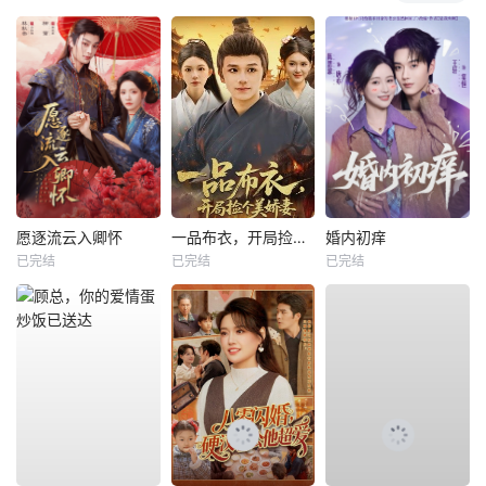
愿逐流云入卿怀
一品布衣，开局捡个美娇妻
婚内初痒
已完结
已完结
已完结