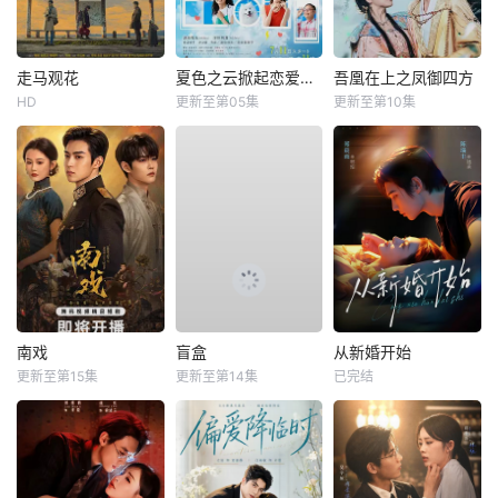
走马观花
夏色之云掀起恋爱与风暴
吾凰在上之凤御四方
HD
更新至第05集
更新至第10集
南戏
盲盒
从新婚开始
更新至第15集
更新至第14集
已完结