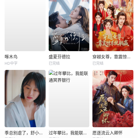
啄木鸟
盛夏芬德拉
穿越女尊，靠震惊系统躺赢
HD中字
已完结
已完结
季总别虐了，舒小姐已嫁人
过年攀比，我能联通冥界银行
愿逐流云入卿怀