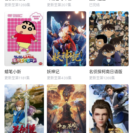
更新至第1269集
更新至第207集
已完结
蜡笔小新
妖神记
名侦探柯南日语版
更新至第1181集
更新至第439集
更新至第1269集