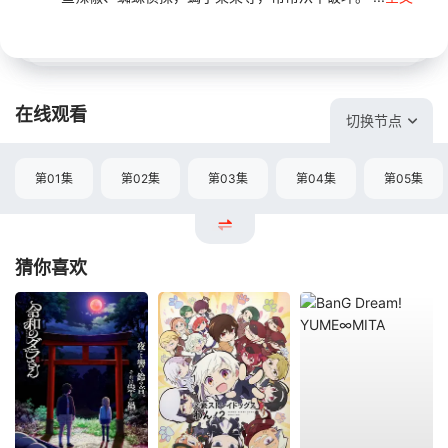
在线观看
切换节点
第01集
第02集
第03集
第04集
第05集
猜你喜欢