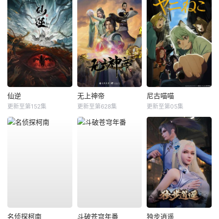
仙逆
无上神帝
尼古喵喵
更新至第152集
更新至第628集
更新至第05集
名侦探柯南
斗破苍穹年番
独步逍遥