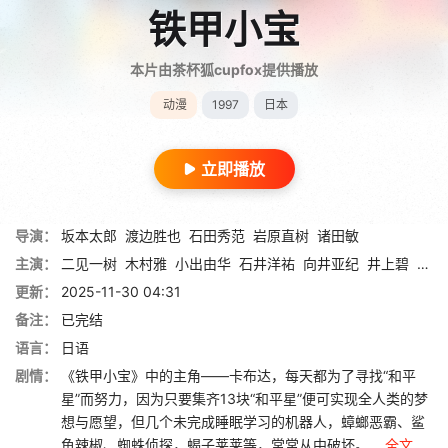
铁甲小宝
本片由茶杯狐cupfox提供播放
动漫
1997
日本
立即播放
导演：
坂本太郎
渡边胜也
石田秀范
岩原直树
诸田敏
主演：
二见一树
木村雅
小出由华
石井洋祐
向井亚纪
井上碧
石井
更新：
2025-11-30 04:31
备注：
已完结
语言：
日语
剧情：
《铁甲小宝》中的主角——卡布达，每天都为了寻找“和平
星”而努力，因为只要集齐13块“和平星”便可实现全人类的梦
想与愿望，但几个未完成睡眠学习的机器人，蟑螂恶霸、鲨
鱼辣椒、蜘蛛侦探，蝎子莱莱等，常常从中破坏。 ...
全文