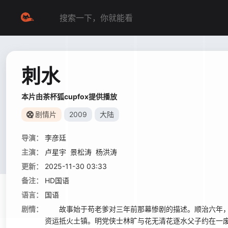
刺水
本片由茶杯狐cupfox提供播放
剧情片
2009
大陆
导演：
李彦廷
主演：
卢星宇
景松涛
杨洪涛
更新：
2025-11-30 03:33
备注：
HD国语
语言：
国语
剧情：
故事始于苟老爹对三年前那幕惨剧的描述。顺治六年，
资运抵火土镇。明党侠士林旷与花无清花逐水父子约在一废