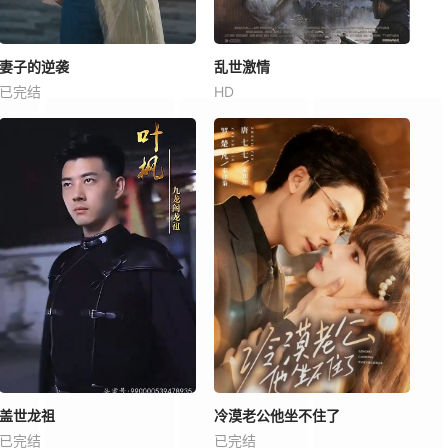
妻子的逆袭
乱世激情
已完结
HD
盖世龙祖
冷漠老公他坐不住了
已完结
已完结