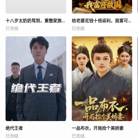
十八岁太奶奶驾到，重整家族荣耀4
给老婆花钱十倍返利，我富可敌国
已完结
已完结
绝代王者
一品布衣，开局捡个美娇妻
已完结
已完结