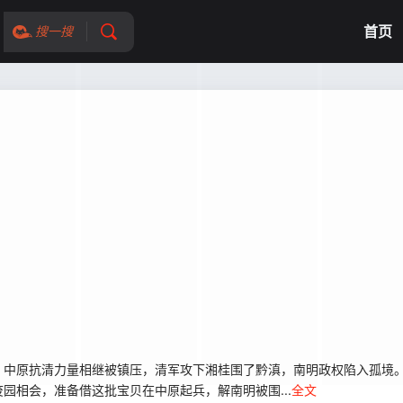
首页
搜一搜
中原抗清力量相继被镇压，清军攻下湘桂围了黔滇，南明政权陷入孤境。
园相会，准备借这批宝贝在中原起兵，解南明被围...
全文