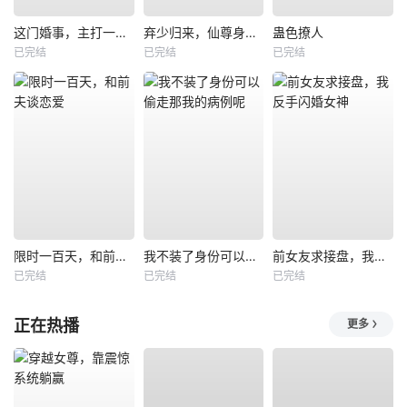
这门婚事，主打一个反向饲养
弃少归来，仙尊身份被全网曝光
蛊色撩人
已完结
已完结
已完结
限时一百天，和前夫谈恋爱
我不装了身份可以偷走那我的病例呢
前女友求接盘，我反手闪婚女神
已完结
已完结
已完结
正在热播
更多