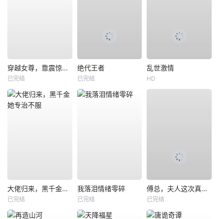
穿越女尊，靠震惊系统躺赢
绝代王者
乱世激情
已完结
已完结
HD
大佬归来，黑千金她专治不服
我落泪情绪零碎
傅总，夫人这次真的死了
已完结
已完结
已完结