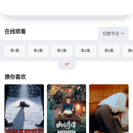
在线观看
切换节点
第1集
第2集
第3集
第4集
第5集
第
猜你喜欢