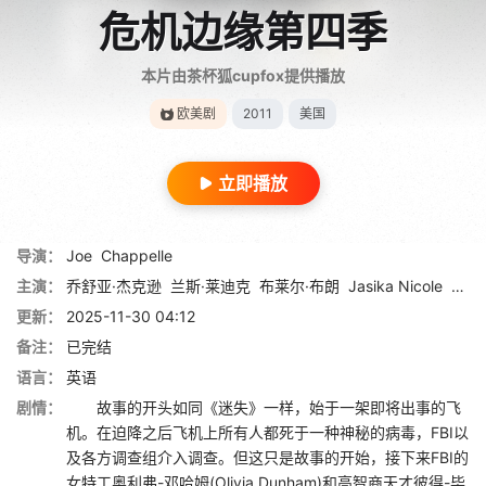
危机边缘第四季
本片由茶杯狐cupfox提供播放
欧美剧
2011
美国
立即播放
导演：
Joe
Chappelle
主演：
乔舒亚·杰克逊
兰斯·莱迪克
布莱尔·布朗
Jasika Nicole
约翰
更新：
2025-11-30 04:12
备注：
已完结
语言：
英语
剧情：
故事的开头如同《迷失》一样，始于一架即将出事的飞
机。在迫降之后飞机上所有人都死于一种神秘的病毒，FBI以
及各方调查组介入调查。但这只是故事的开始，接下来FBI的
女特工奥利弗-邓哈姆(Olivia Dunham)和高智商天才彼得-毕