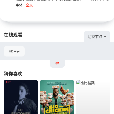
字体...
全文
在线观看
切换节点
HD中字
猜你喜欢