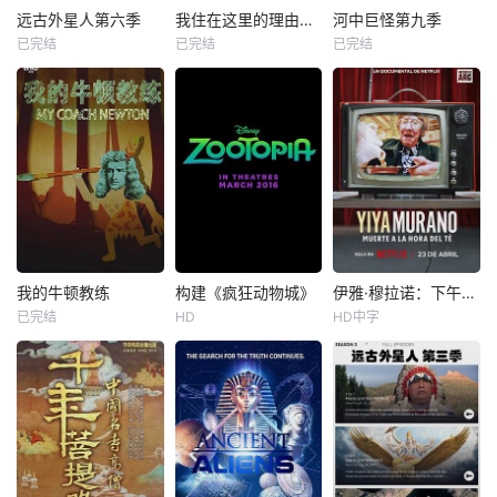
远古外星人第六季
我住在这里的理由第二季
河中巨怪第九季
已完结
已完结
已完结
我的牛顿教练
构建《疯狂动物城》
伊雅·穆拉诺：下午茶杀机
已完结
HD
HD中字