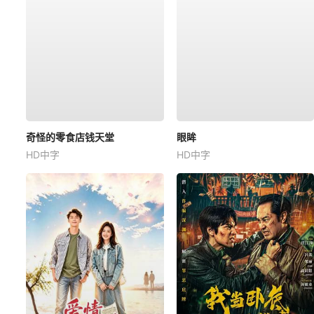
奇怪的零食店钱天堂
眼眸
HD中字
HD中字