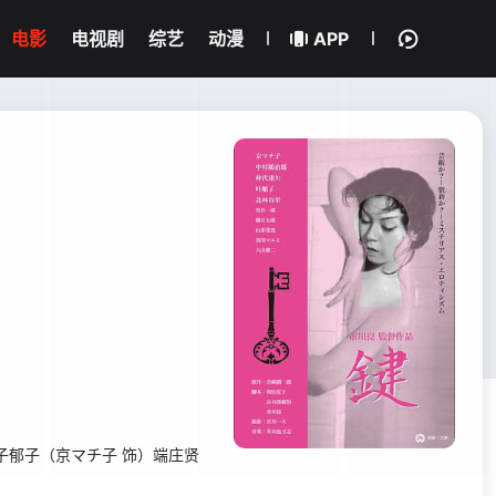
电影
电视剧
综艺
动漫
APP
郁子（京マチ子 饰）端庄贤