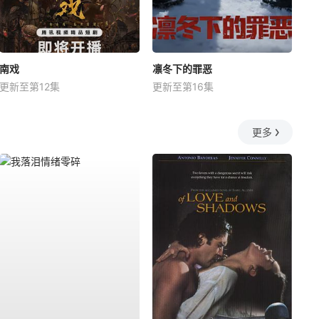
南戏
凛冬下的罪恶
更新至第12集
更新至第16集
更多