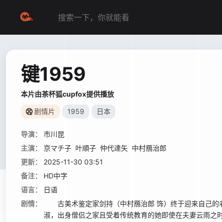
键1959
本片由茶杯狐cupfox提供播放
剧情片
1959
日本
导演：
市川昆
主演：
京マチ子
叶順子
仲代達矢
中村鴈治郎
更新：
2025-11-30 03:51
备注：
HD中字
语言：
日语
剧情：
古美术鉴定家剑持（中村鴈治郎 饰）终于迎来自己的老
淑，出身僧侣之家且受着传统教育的她即使在夫妻云雨之时