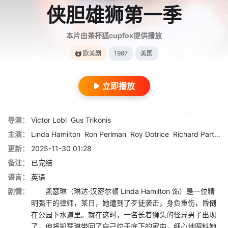
侠胆雄狮第一季
本片由茶杯狐cupfox提供播放
欧美剧
1987
美国
立即播放
导演：
Victor Lobl
Gus Trikonis
主演：
Linda Hamilton
Ron Perlman
Roy Dotrice
Richard Partlow
更新：
2025-11-30 01:28
备注：
已完结
语言：
英语
剧情：
凯瑟琳（琳达·汉密尔顿 Linda Hamilton 饰）是一位精
明强干的律师，某日，她遭到了歹徒袭击，身负重伤，昏倒
在公园下水道里。就在这时，一名长着狮头的怪异男子出现
了，他将凯瑟琳带回了自己位于底下的家中，细心地照料她