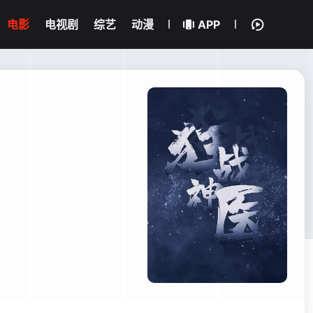
电影
电视剧
综艺
动漫
APP