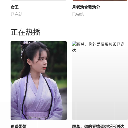
女王
月老劝合我劝分
已完结
已完结
正在热播
逍遥赘婿
顾总，你的爱情蛋炒饭已送达