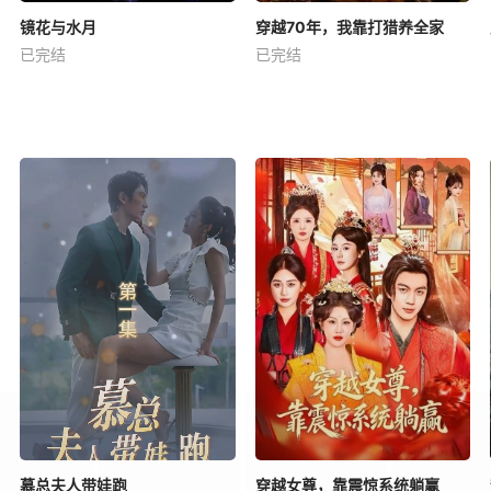
镜花与水月
穿越70年，我靠打猎养全家
已完结
已完结
慕总夫人带娃跑
穿越女尊，靠震惊系统躺赢