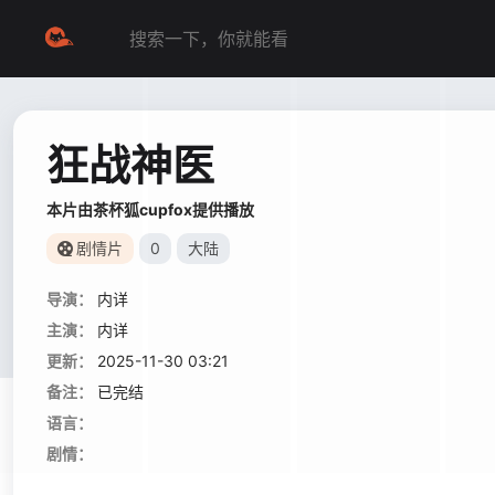
狂战神医
本片由茶杯狐cupfox提供播放
剧情片
0
大陆
导演：
内详
主演：
内详
更新：
2025-11-30 03:21
备注：
已完结
语言：
剧情：