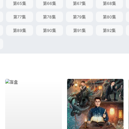
第65集
第66集
第67集
第68集
第77集
第78集
第79集
第80集
第89集
第90集
第91集
第92集