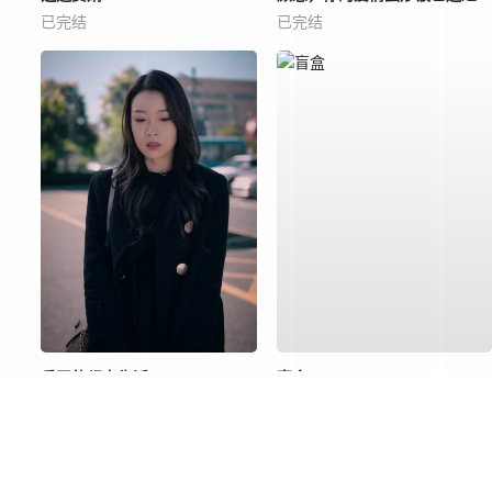
已完结
已完结
兵王的都市生活
盲盒
已完结
更新至第10集
茶杯狐cupfox所有内容均来自互联网分享站点所提供的公开引用资源，未提供