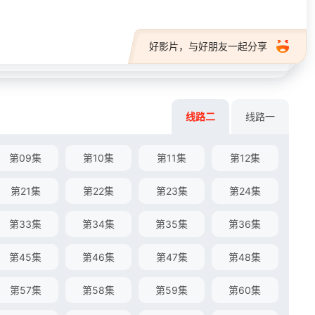
好影片，与好朋友一起分享
线路二
线路一
第09集
第10集
第11集
第12集
第21集
第22集
第23集
第24集
第33集
第34集
第35集
第36集
第45集
第46集
第47集
第48集
第57集
第58集
第59集
第60集