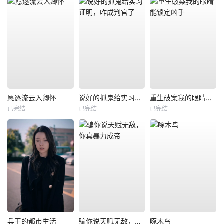
愿逐流云入卿怀
说好的抓鬼给实习证明，咋成判官了
重生破案我的眼睛能锁定凶手
已完结
已完结
已完结
兵王的都市生活
骗你说天赋无敌，你真暴力成帝
啄木鸟