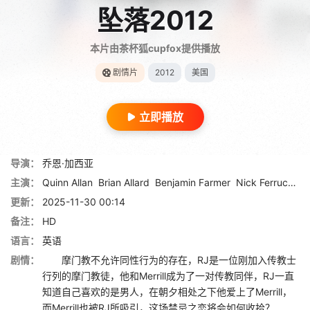
坠落2012
本片由茶杯狐cupfox提供播放
剧情片
2012
美国
立即播放
导演：
乔恩·加西亚
主演：
Quinn Allan
Brian Allard
Benjamin Farmer
Nick Ferrucci
更新：
2025-11-30 00:14
备注：
HD
语言：
英语
剧情：
摩门教不允许同性行为的存在，RJ是一位刚加入传教士
行列的摩门教徒，他和Merrill成为了一对传教同伴，RJ一直
知道自己喜欢的是男人，在朝夕相处之下他爱上了Merrill，
而Merrill也被RJ所吸引，这场禁忌之恋将会如何收拾？