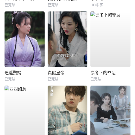
已完结
已完结
HD中字
逍遥赘婿
真假皇帝
凛冬下的罪恶
已完结
已完结
已完结