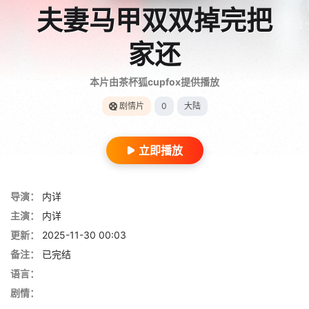
夫妻马甲双双掉完把
家还
本片由茶杯狐cupfox提供播放
剧情片
0
大陆
立即播放
导演：
内详
主演：
内详
更新：
2025-11-30 00:03
备注：
已完结
语言：
剧情：