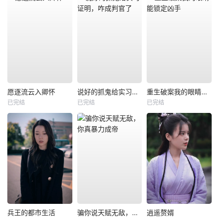
愿逐流云入卿怀
说好的抓鬼给实习证明，咋成判官了
重生破案我的眼睛能锁定凶手
已完结
已完结
已完结
兵王的都市生活
骗你说天赋无敌，你真暴力成帝
逍遥赘婿