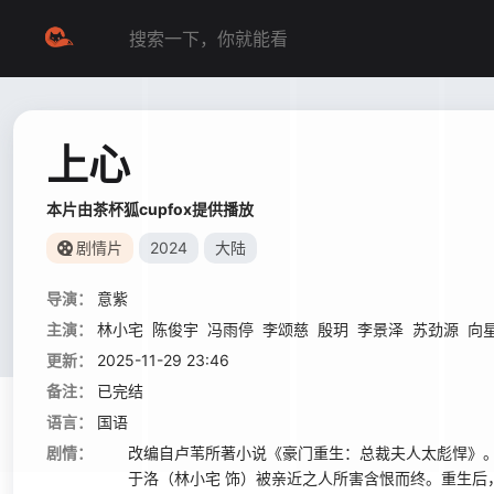
上心
本片由茶杯狐cupfox提供播放
剧情片
2024
大陆
导演：
意紫
主演：
林小宅
陈俊宇
冯雨停
李颂慈
殷玥
李景泽
苏劲源
向
更新：
2025-11-29 23:46
备注：
已完结
语言：
国语
剧情：
改编自卢苇所著小说《豪门重生：总裁夫人太彪悍》
于洛（林小宅 饰）被亲近之人所害含恨而终。重生后，