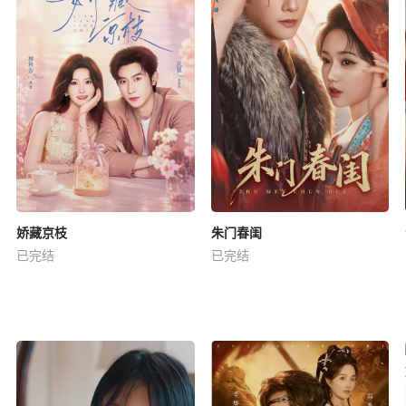
娇藏京枝
朱门春闺
已完结
已完结