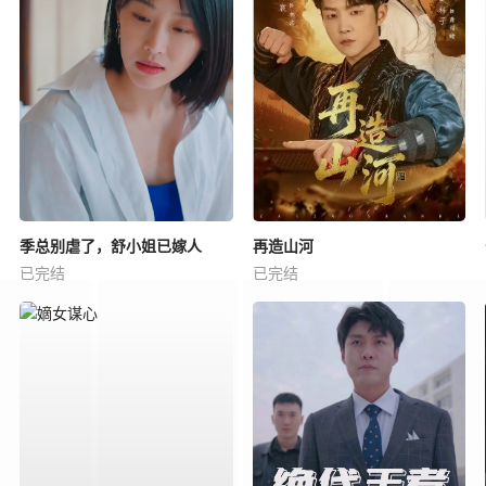
季总别虐了，舒小姐已嫁人
再造山河
已完结
已完结