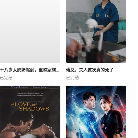
十八岁太奶奶驾到，重整家族荣耀4
傅总，夫人这次真的死了
已完结
已完结