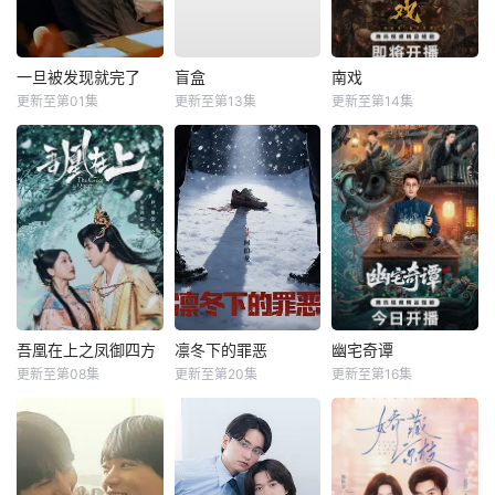
一旦被发现就完了
盲盒
南戏
更新至第01集
更新至第13集
更新至第14集
吾凰在上之凤御四方
凛冬下的罪恶
幽宅奇谭
更新至第08集
更新至第20集
更新至第16集