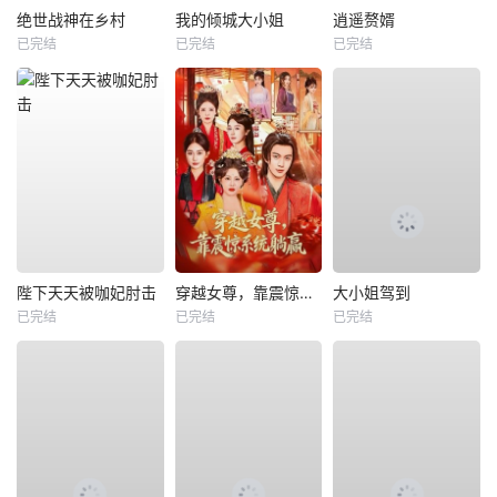
绝世战神在乡村
我的倾城大小姐
逍遥赘婿
已完结
已完结
已完结
陛下天天被咖妃肘击
穿越女尊，靠震惊系统躺赢
大小姐驾到
已完结
已完结
已完结