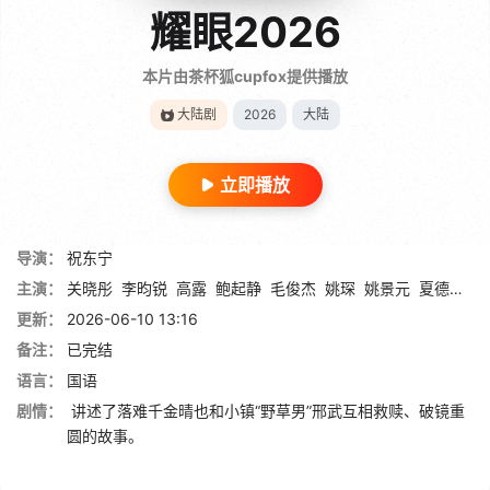
耀眼2026
本片由茶杯狐cupfox提供播放
大陆剧
2026
大陆
立即播放
导演：
祝东宁
主演：
关晓彤
李昀锐
高露
鲍起静
毛俊杰
姚琛
姚景元
夏德俊
刘
更新：
2026-06-10 13:16
备注：
已完结
语言：
国语
剧情：
讲述了落难千金晴也和小镇“野草男”邢武互相救赎、破镜重
圆的故事。