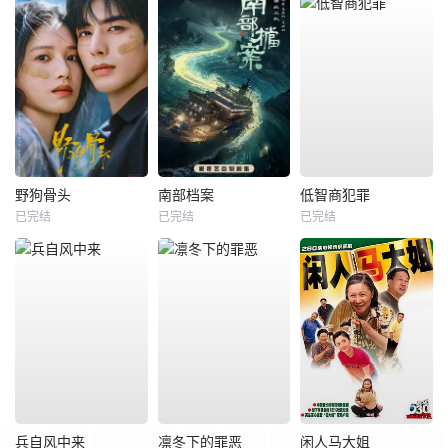
野狗骨头
南部档案
低智商犯罪
已完结
已完结
已完结
兵自风中来
凛冬下的罪恶
闲人马大姐