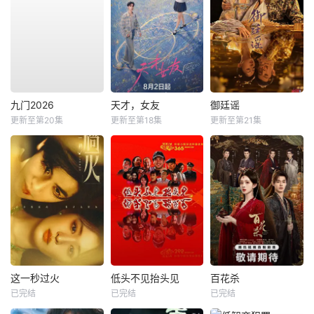
九门2026
天才，女友
御廷谣
更新至第20集
更新至第18集
更新至第21集
这一秒过火
低头不见抬头见
百花杀
已完结
已完结
已完结